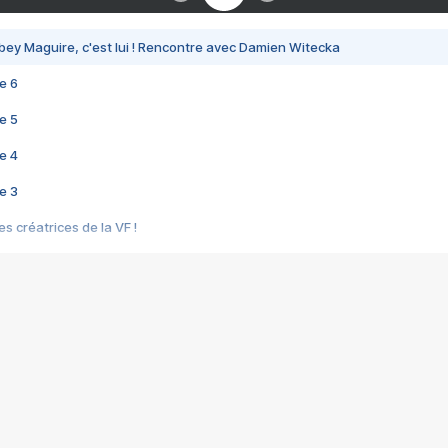
bey Maguire, c'est lui ! Rencontre avec Damien Witecka
e 6
e 5
e 4
e 3
s créatrices de la VF !
e 2
e 1
e Mektoub My Love arrive enfin ! Rencontre avec Shaïn Boumedine et Sal
i : après Toni en famille
elle réalise le bouleversant Dites lui que je l'aime
ais ! Rencontre autour de Vie privée de Rebecca Zlotowski